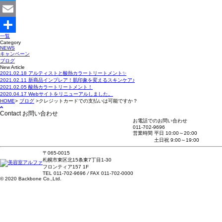
Twitter
Email
一覧
共
Category
NEWS
キャンペーン
有
ブログ
New Article
2021.02.18
アルティストと酸熱カラートリートメント✨
2021.02.11
新商品インプレア！肌印象を変えるスキンケア♪
2021.02.05
酸熱カラートリートメント！
2020.04.17
Webサイトをリニューアルしました。
HOME
>
ブログ
>
クレジットカードでの支払いは可能ですか？
Contact
お問い合わせ
お電話でのお問い合わせ
011-702-9696
営業時間
平日 10:00～20:00
土日祝 9:00～19:00
〒065-0015
札幌市東区北15条東7丁目1-30
フロンティア157 1F
TEL 011-702-9696
/
FAX 011-702-0000
© 2020 Backbone Co.,Ltd.